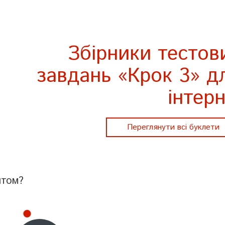
Збірники тестов
завдань «Крок 3» д
інтерн
Переглянути всі буклети
итом?