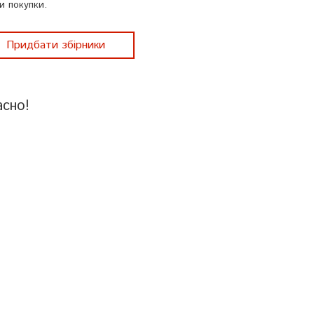
и покупки.
Придбати збірники
асно!
спит «Крок» легко та без турбот!
й іспит є обов’язковою складовою атестації інтернів. Радимо вам 
и та пришвидшити процес підготовки до важливого тестування.