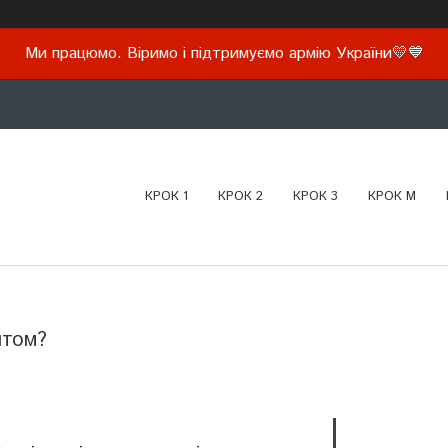
Ми працюмо. Віримо і підтримуємо армію України💛💙
КРОК 1
КРОК 2
КРОК 3
КРОК М
итом?