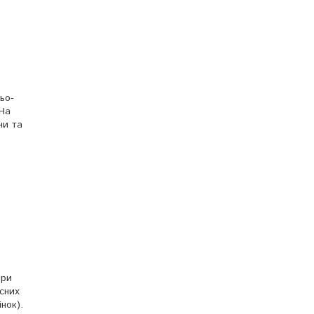
ьо-
 На
ни та
при
сних
нок).