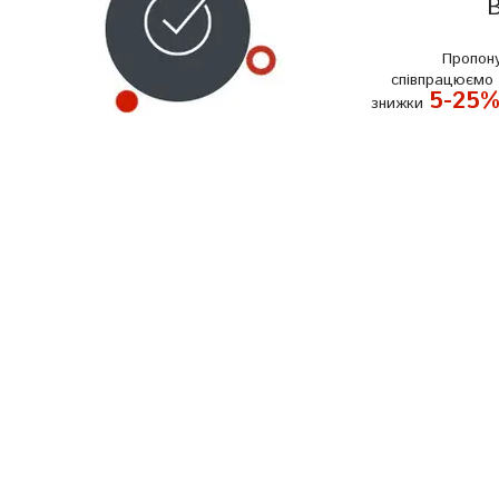
В
Пропон
співпрацюємо 
5-25
знижки