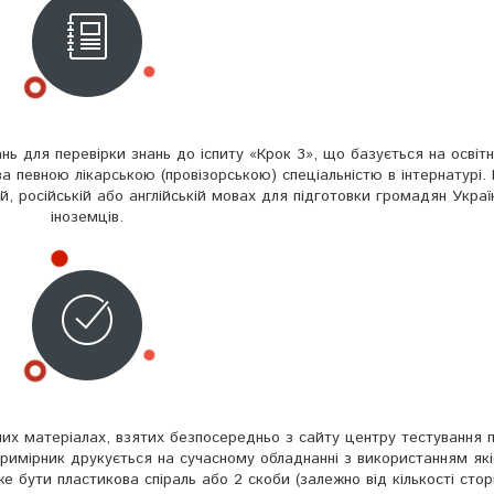
нь для перевірки знань до іспиту «Крок 3», що базується на освітн
за певною лікарською (провізорською) спеціальністю в інтернатурі.
й, російській або англійській мовах для підготовки громадян Украї
іноземців.
них матеріалах, взятих безпосередньо з сайту центру тестування 
примірник друкується на сучасному обладнанні з використанням які
 бути пластикова спіраль або 2 скоби (залежно від кількості сторі