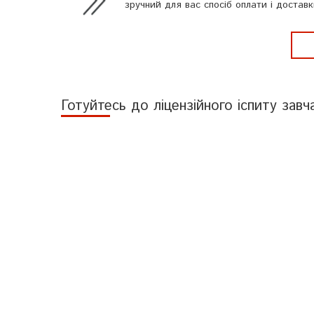
зручний для вас спосіб оплати і доставк
Готуйтесь до ліцензійного іспиту завч
Складайте і
Відповідно до чинної нормативної бази ліцензійни
збірники тестів, щоб значно спростит
Інші статті
23.12.2022