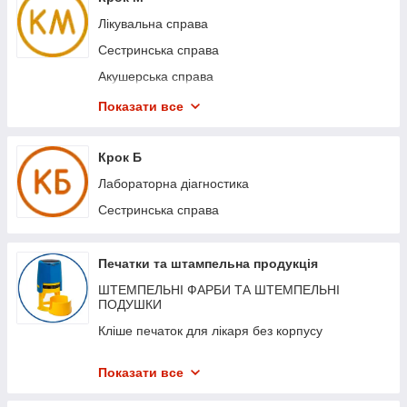
Лікувальна справа
Сестринська справа
Акушерська справа
Медико-профілактична справа
Показати все
Лабораторна діагностика
Крок Б
Лабораторна діагностика
Сестринська справа
Печатки та штампельна продукція
ШТЕМПЕЛЬНІ ФАРБИ ТА ШТЕМПЕЛЬНІ
ПОДУШКИ
Кліше печаток для лікаря без корпусу
Стандартні штампи (штампи зі стандартними
написами)
Показати все
Корпуси для печаток та штампів