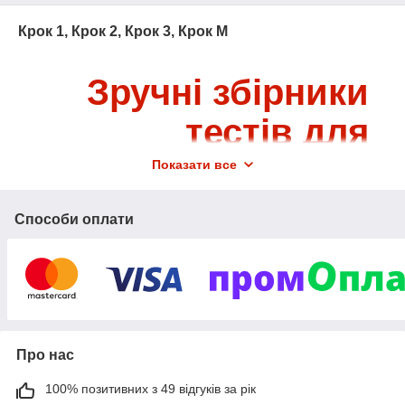
Крок 1, Крок 2, Крок 3, Крок M
Зручні збірники
тестів для
студентів-
Показати все
медиків.
Способи оплати
Перейти до асортименту
Про нас
100% позитивних з 49 відгуків за рік