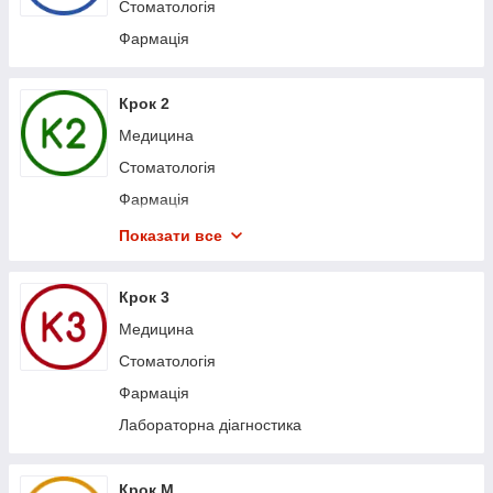
Стоматологія
Фармація
Крок 2
Медицина
Стоматологія
Фармація
Клінічна фармація
Показати все
Технологія парфумерно-косметичних засобів
Лабораторна діагностика
Крок 3
Медична психологія
Медицина
Стоматологія
Фармація
Лабораторна діагностика
Крок М