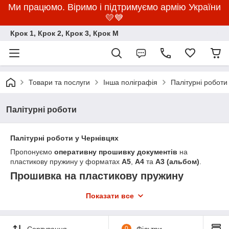
Ми працюмо. Віримо і підтримуємо армію України
💛💙
Крок 1, Крок 2, Крок 3, Крок M
Товари та послуги
Інша поліграфія
Палітурні роботи
Палітурні роботи
Палітурні роботи у Чернівцях
Пропонуємо
оперативну прошивку документів
на
пластикову пружину у форматах
A5
,
A4
та
A3 (альбом)
.
Прошивка на пластикову пружину
Показати все
Кількість
A5
A4
A3
сторінок
(по
коротшому
Сортування
0
Фільтри