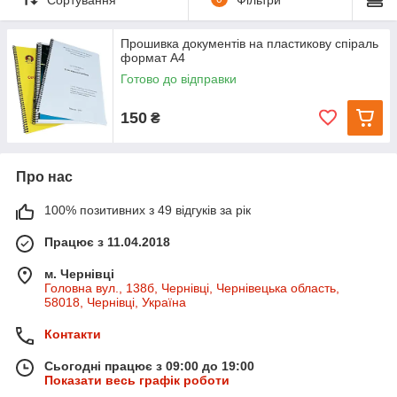
краю)
до 50
30 грн
50 грн
70 грн
Прошивка документів на пластикову спіраль
формат А4
до 100
50 грн
70 грн
80 грн
Готово до відправки
до 200
80 грн
100 грн
150 грн
150
₴
до 300
100 грн
150 грн
200 грн
заміна листів
35 грн
Про нас
У вартість прошивки входить: пластикова спіраль,
прозора верхня обкладинка, щільна картонна підкладка
100% позитивних з 49 відгуків за рік
знизу.
Переваги нашої палітурки
Працює з 11.04.2018
Охайний вигляд та зручність користування
м. Чернівці
документами
Головна вул., 138б, Чернівці, Чернівецька область,
58018, Чернівці, Україна
Можливість додавання або заміни сторінок
Підходить для дипломів, звітів, презентацій,
Контакти
навчальних матеріалів
Сьогодні працює з 09:00 до 19:00
Телефонуйте або замовляйте онлайн
+380932992558
(Viber,
Показати весь графік роботи
Telegram
) – працюємо швидко, якісно та недорого!