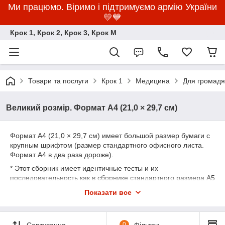
Ми працюмо. Віримо і підтримуємо армію України
💛💙
Крок 1, Крок 2, Крок 3, Крок M
Товари та послуги
Крок 1
Медицина
Для громадян
Великий розмір. Формат А4 (21,0 × 29,7 см)
Формат А4 (21,0 × 29,7 см) имеет большой размер бумаги с
крупным шрифтом (размер стандартного офисного листа.
Формат А4 в два раза дороже).
* Этот сборник имеет идентичные тесты и их
последовательность как в сборнике стандартного размера А5
и отличается только большим размером бумаги, большим
Показати все
размером шрифта и в два раза дороже!
Сортування
0
Фільтри