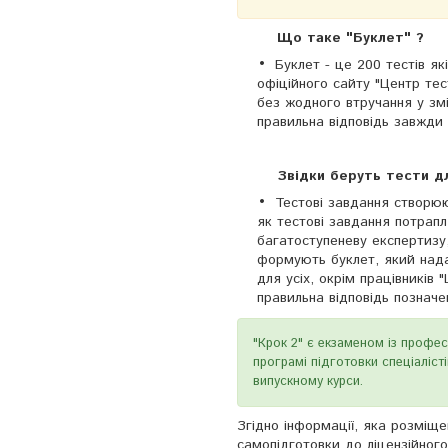
Що таке "Буклет" ?
Буклет - це 200 тестів як
офіційного сайту "Центр тес
без жодного втручання у змі
правильна відповідь завжди
Звідки беруть тести д
Тестові завдання створюю
як тестові завдання потрапл
багатоступеневу експертизу,
формують буклет, який нада
для усіх, окрім працівників
правильна відповідь позначен
"Крок 2" є екзаменом із профес
програмі підготовки спеціаліст
випускному курси.
Згідно інформації, яка розміщ
самопідготовки до ліцензійного