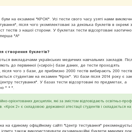
і були на екзамені "КРОК". Усі тести свого часу узяті нами виключн
тування", після чого укомплектовані за декілька буклетів в окремі 
ст тестів з нашої сторони. У буклетах тести відсортовані хаотично
 перша "А"
ля створення буклетів?
ться викладачами українських медичних навчальних закладів. Післ
яють до первинної («сирої») бази даних, де тести проходять
 після чого з бази, де приблизно 2000 тестів вибирають 200 тестів
ється студентам на екзамен "Крок". Усі бази після 2014 року є з
 "Центру тестування". У базах тести відсортовані по предметах, а
о " * ".
ійно-орієнтованих дисциплін, які за змістом відповідають освітньо-проф
ів. «Крок 2» є складовою державної атестації студентів і складається на
ена на єдиному офіційному сайті "Центр тестування" рекомендуєть
 іспиту також використовувати екзаменаційні буклети минулих рок