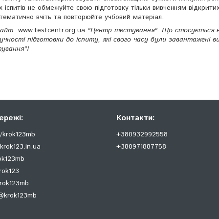
х іспитів не обмежуйте свою підготовку тільки вивченням відкрити
стематично вчіть та повторюйте учбовий матеріал.
 сайт
www.testcentr.org.ua
"Центр тестування". Що стосується н
чності підготовки до іспиту, які свого часу були завантажені в
ування"!
ережі:
Контакти:
/krok123mb
+380932992558
krok123.in.ua
+380971887758
rok123mb
rok123
krok123mb
@krok123mb