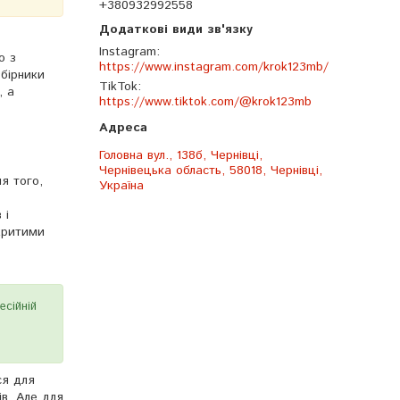
+380932992558
Instagram
о з
https://www.instagram.com/krok123mb/
збірники
TikTok
, а
https://www.tiktok.com/@krok123mb
Головна вул., 138б, Чернівці,
Чернівецька область, 58018, Чернівці,
я того,
Україна
 і
акритими
есійній
ся для
ів. Але для