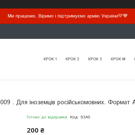
Ми працюмо. Віримо і підтримуємо армію України💛💙
КРОК 1
КРОК 2
КРОК 3
КРОК М
2009 . Для іноземців російськомовних. Формат 
Готово до відправки
Код:
93А5
200 ₴