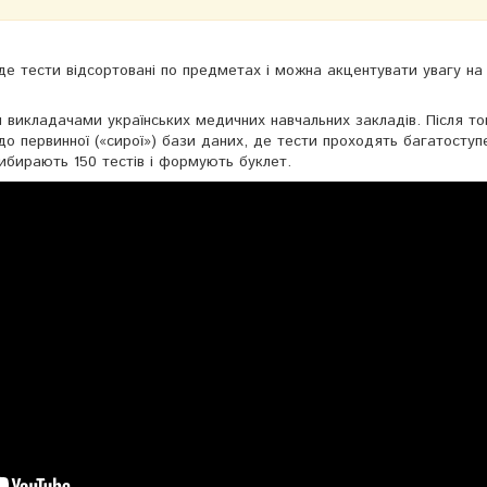
, де тести відсортовані по предметах і можна акцентувати увагу на
 викладачами українських медичних навчальних закладів. Після то
до первинної («сирої») бази даних, де тести проходять багатоступ
вибирають 150 тестів і формують буклет.