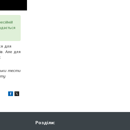
есійній
ладається
ся для
ів. Але для
х
льки тести
йту
Розділи: