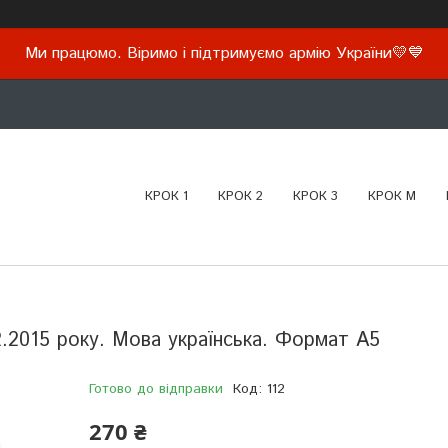
Ми працюмо. Віримо і підтримуємо армію України💛💙
КРОК 1
КРОК 2
КРОК 3
КРОК М
2.2015 року. Мова українська. Формат А5
Готово до відправки
Код:
112
270 ₴