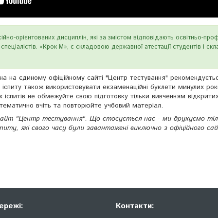
ійно-орієнтованих дисциплін, які за змістом відповідають освітньо-проф
пеціалістів. «Крок М», є складовою державної атестації студентів і ск
ена на єдиному офіційному сайті "Центр тестування" рекомендуєть
 іспиту також використовувати екзаменаційні буклети минулих рок
х іспитів не обмежуйте свою підготовку тільки вивченням відкрити
стематично вчіть та повторюйте учбовий матеріал.
сайт "Центр тестування". Що стосується нас - ми друкуємо ті
спиту, які свого часу були завантажені виключно з офіційного са
ережі:
Контакти: