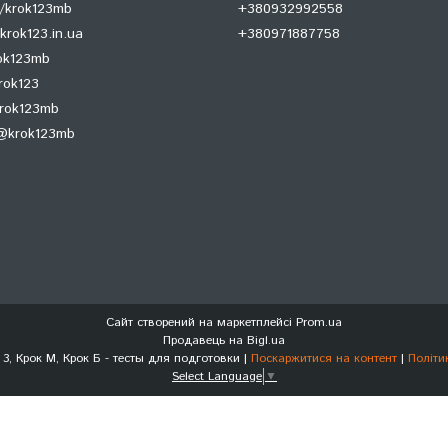
/krok123mb
+380932992558
krok123.in.ua
+380971887758
rok123mb
rok123
krok123mb
@krok123mb
Сайт створений на маркетплейсі
Prom.ua
Продавець на Bigl.ua
Крок 1, Крок 2, Крок 3, Крок М, Крок Б - тесты для подготовки |
Поскаржитися на контент
|
Політи
Select Language
▼