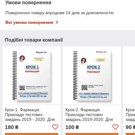
Умови повернення
Повернення товару впродовж 14 днів за домовленістю
Всі умови повернення
Подібні товари компанії
Крок 1. Фармація.
Крок 2. Фармація.
Крок
Приклади тестових
Приклади тестових
Прик
завдань 2019 - 2020. Для
завдань 2019-2020. Для
завд
іноземців
іноземців
іноз
180
100
90
₴
₴
російськомовних. Формат
російськомовних. Формат
Фор
А4
А5