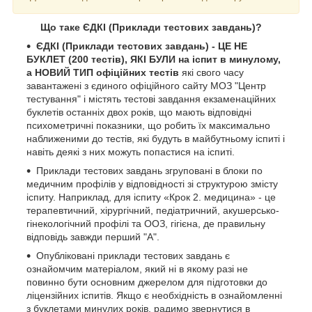
Що таке ЄДКІ (Приклади тестових завдань)?
ЄДКІ (Приклади тестових завдань) - ЦЕ НЕ
БУКЛЕТ (200 тестів), ЯКІ БУЛИ на іспит в минулому,
а НОВИЙ ТИП офіційних тестів
які свого часу
завантажені з єдиного офіційного сайту МОЗ "Центр
тестування" і містять тестові завдання екзаменаційних
буклетів останніх двох років, що мають відповідні
психометричні показники, що робить їх максимально
наближеними до тестів, які будуть в майбутньому іспиті і
навіть деякі з них можуть попастися на іспиті.
Приклади тестових завдань згруповані в блоки по
медичним профілів у відповідності зі структурою змісту
іспиту. Наприклад, для іспиту «Крок 2. медицина» - це
терапевтичний, хірургічний, педіатричний, акушерсько-
гінекологічний профілі та ООЗ, гігієна, де правильну
відповідь завжди перший "А".
Опубліковані приклади тестових завдань є
ознайомчим матеріалом, який ні в якому разі не
повинно бути основним джерелом для підготовки до
ліцензійних іспитів. Якщо є необхідність в ознайомленні
з буклетами минулих років, радимо звернутися в