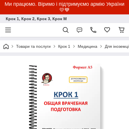
Ми працюмо. Віримо і підтримуємо армію України
💛💙
Крок 1, Крок 2, Крок 3, Крок M
Товари та послуги
Крок 1
Медицина
Для іноземц