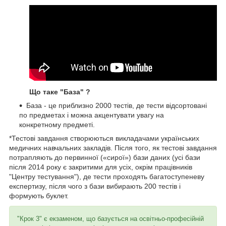
Що таке "База" ?
База - це приблизно 2000 тестів, де тести відсортовані
по предметах і можна акцентувати увагу на
конкретному предметі.
*Тестові завдання створюються викладачами українських
медичних навчальних закладів. Після того, як тестові завдання
потрапляють до первинної («сирої») бази даних (усі бази
після 2014 року є закритими для усіх, окрім працівників
"Центру тестування"), де тести проходять багатоступеневу
експертизу, після чого з бази вибирають 200 тестів і
формують буклет.
"Крок 3" є екзаменом, що базується на освітньо-професійній