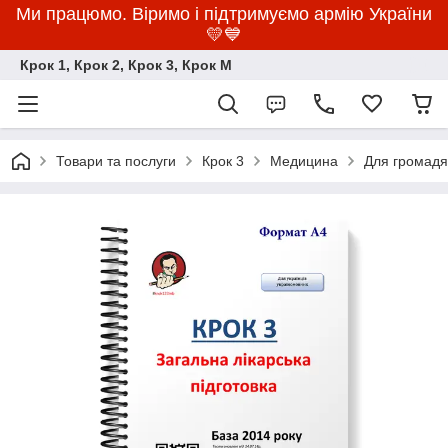
Ми працюмо. Віримо і підтримуємо армію України
💛💙
Крок 1, Крок 2, Крок 3, Крок M
Товари та послуги
Крок 3
Медицина
Для громадян