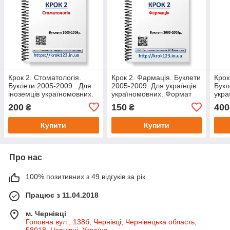
Крок 2. Стоматологія.
Крок 2. Фармація. Буклети
Крок
Буклети 2005-2009 . Для
2005-2009. Для українців
Букл
іноземців україномовних.
україномовних. Формат
укра
Формат А5
А5
Фор
200
150
400
₴
₴
Купити
Купити
Про нас
100% позитивних з 49 відгуків за рік
Працює з 11.04.2018
м. Чернівці
Головна вул., 138б, Чернівці, Чернівецька область,
58018, Чернівці, Україна