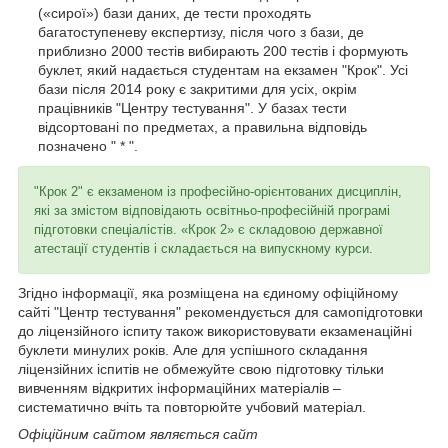
(«сирої») бази даних, де тести проходять
багатоступеневу експертизу, після чого з бази, де
приблизно 2000 тестів вибирають 200 тестів і формують
буклет, який надається студентам на екзамен "Крок". Усі
бази після 2014 року є закритими для усіх, окрім
працівників "Центру тестування". У базах тести
відсортовані по предметах, а правильна відповідь
позначено " * ".
"Крок 2" є екзаменом із професійно-орієнтованих дисциплін,
які за змістом відповідають освітньо-професійній програмі
підготовки спеціалістів. «Крок 2» є складовою державної
атестації студентів і складається на випускному курси.
Згідно інформації, яка розміщена на єдиному офіційному
сайті "Центр тестування" рекомендується для самопідготовки
до ліцензійного іспиту також використовувати екзаменаційні
буклети минулих років. Але для успішного складання
ліцензійних іспитів не обмежуйте свою підготовку тільки
вивченням відкритих інформаційних матеріалів –
систематично вчіть та повторюйте учбовий матеріал.
Офіційним сайтом являється сайт