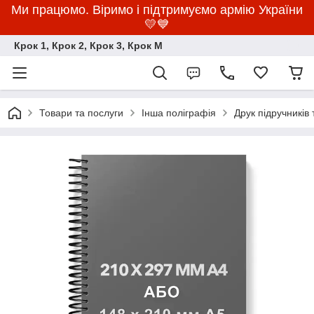
Ми працюмо. Віримо і підтримуємо армію України
💛💙
Крок 1, Крок 2, Крок 3, Крок M
Товари та послуги
Інша поліграфія
Друк підручників