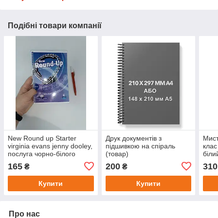
Подібні товари компанії
New Round up Starter
Друк документів з
Мист
virginia evans jenny dooley,
підшивкою на спіраль
клас
послуга чорно-білого
(товар)
біли
друку, 114с. Формат А5
фото
165
200
310
₴
₴
Купити
Купити
Про нас