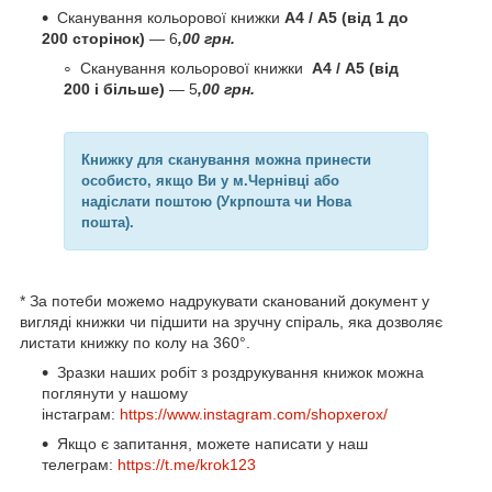
Сканування кольорової книжки
А4 / А5 (від 1 до
200 сторінок)
― 6
,00 грн.
Сканування кольорової книжки
А4 / А5 (від
200 і більше)
― 5
,00 грн.
Книжку для сканування можна принести
особисто, якщо Ви у м.Чернівці або
надіслати поштою (Укрпошта чи Нова
пошта).
* За потеби можемо надрукувати сканований документ у
вигляді книжки чи підшити на зручну спіраль, яка дозволяє
листати книжку по колу на 360°.
Зразки наших робіт з роздрукування книжок можна
поглянути у нашому
інстаграм:
https://www.instagram.com/shopxerox/
Якщо є запитання, можете написати у наш
телеграм:
https://t.me/krok123