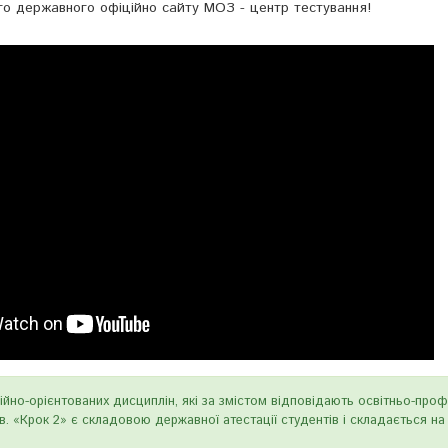
ого державного офіційно сайту МОЗ - центр тестування!
ійно-орієнтованих дисциплін, які за змістом відповідають освітньо-проф
ів. «Крок 2» є складовою державної атестації студентів і складається на