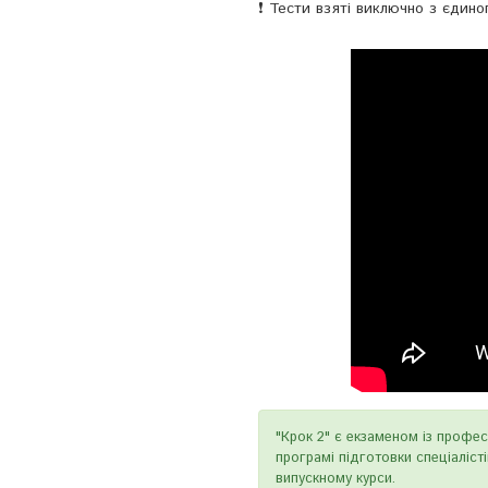
❗️ Тести взяті виключно з єдин
"Крок 2" є екзаменом із профес
програмі підготовки спеціаліст
випускному курси.