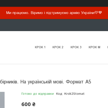
Ми працюмо. Віримо і підтримуємо армію України💛💙
КРОК 1
КРОК 2
КРОК 3
КРОК М
бірників. На українській мові. Формат А5
Готово до відправки
Код:
Krok2Stomat
600 ₴