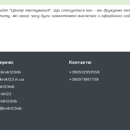
сайт "Центр тестування". Що стосується нас - ми друкуємо ті
спиту, які свого часу були завантажені виключно з офіційного са
ережі:
Контакти:
/krok123mb
+380932992558
krok123.in.ua
+380971887758
rok123mb
rok123
krok123mb
@krok123mb