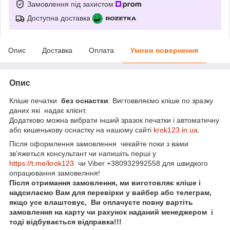
Замовлення під захистом
Доступна доставка
Опис
Доставка
Оплата
Умови повернення
Опис
Кліше печатки
без оснастки
. Вигтоввляємо кліше по зразку
даних які надає клієнт.
Додатково можна вибрати інший зразок печатки і автоматичну
або кишенькову оснастку на нашому сайті
krok123.in.ua
.
Після оформлення замовлення чекайте поки з вами
зв'яжеться консультант чи напишіть перші у
https://t.me/krok123
чи Viber +380932992558 для швидкого
опрацювання замовелння!
Після отримання замовлення, ми виготовляє кліше і
надсилаємо Вам для перевірки у вайбер або телеграм,
якщо усе влаштовує, Ви оплачуєте повну вартіть
замовлення на карту чи рахунок наданий менеджером і
тоді відбувається відправка!!!