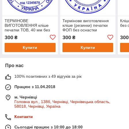
ТЕРМІНОВЕ
Термінове виготовлення
Кліш
ВИГОТОВЛЕННЯ кліше
кліше (резинки) печатки
без 
печатки ТОВ, 40 мм без
ФОП без оснастки
оснастки
(корпусу)
300
300
300
₴
₴
Купити
Купити
Про нас
100% позитивних з 49 відгуків за рік
Працює з 11.04.2018
м. Чернівці
Головна вул., 138б, Чернівці, Чернівецька область,
58018, Чернівці, Україна
Контакти
Сьогодні працює з 10:00 до 18:00