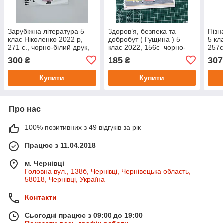
Зарубіжна література 5
Здоров’я, безпека та
Пізн
клас Ніколенко 2022 р,
добробут ( Гущина ) 5
5 кл
271 с., чорно-білий друк,
клас 2022, 156с чорно-
257с
що видно на фото.
білий друк, що видно на
Форм
300
185
307
₴
₴
Формат А5
фото. Формат А5
Купити
Купити
Про нас
100% позитивних з 49 відгуків за рік
Працює з 11.04.2018
м. Чернівці
Головна вул., 138б, Чернівці, Чернівецька область,
58018, Чернівці, Україна
Контакти
Сьогодні працює з 09:00 до 19:00
Показати весь графік роботи