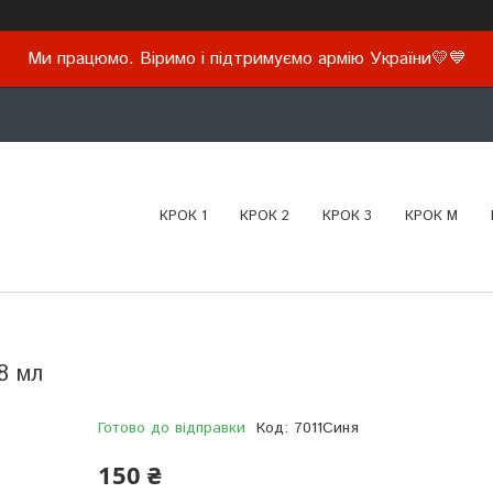
Ми працюмо. Віримо і підтримуємо армію України💛💙
КРОК 1
КРОК 2
КРОК 3
КРОК М
8 мл
Готово до відправки
Код:
7011Синя
150 ₴