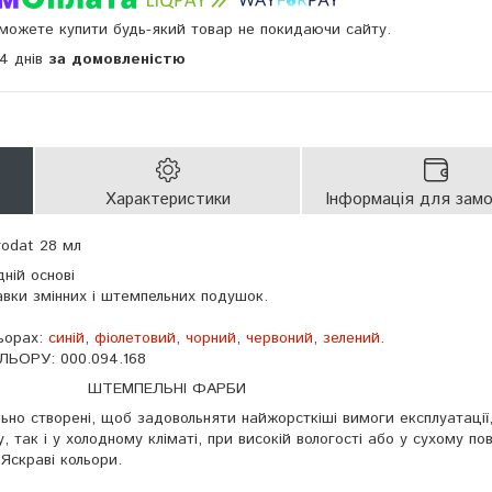
и можете купити будь-який товар не покидаючи сайту.
14 днів
за домовленістю
Характеристики
Інформація для зам
rodat 28 мл
ній основі
вки змінних і штемпельних подушок.
льорах:
синій
,
фіолетовий
,
чорний
,
червоний
,
зелений
.
ЬОРУ: 000.094.168
ШТЕМПЕЛЬНІ ФАРБИ
ьно створені, щоб задовольняти найжорсткіші вимоги експлуатації,
 так і у холодному кліматі, при високій вологості або у сухому пові
 Яскраві кольори.