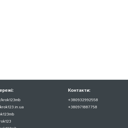
ережі:
Контакти:
/krok123mb
+380932992558
krok123.in.ua
+380971887758
rok123mb
rok123