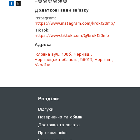
+380932992558
Instagram
https://www.instagram.com/krok123mb/
TikTok
https://www.tiktok.com/@krok123mb
Головна вул., 138б, Чернівці,
Чернівецька область, 58018, Чернівці,
Україна
Розділи:
Відгуки
Повернення та обімін
Доставка та оплата
Про компанію