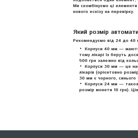
подобається один елемент, а
Ми скомбінуємо ці елементи 
нового ескізу на перевірку.
Який розмір автомат
Рекомендуємо від 24 до 40 м
Корпуси 40 мм — мають 
тому лікарі їх беруть дос
500 грн залежно від коль
Корпуси 30 мм — це най
лікарів (орієнтовно розм
30 мм є чорного, синього
Корпуси 24 мм — також 
розмір монети 10 грн). Ці