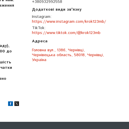
ть нам.
+380932992558
раження
Instagram
https://www.instagram.com/krok123mb/
TikTok
https://www.tiktok.com/@krok123mb
аду),
Головна вул., 138б, Чернівці,
400 до
Чернівецька область, 58018, Чернівці,
Україна
шість
ечатки
вно