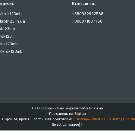
ережі:
Контакти:
/krok123mb
+380932992558
krok123.in.ua
+380971887758
rok123mb
rok123
krok123mb
@krok123mb
Сайт створений на маркетплейсі
Prom.ua
Продавець на Bigl.ua
Крок 1, Крок 2, Крок 3, Крок М, Крок Б - тесты для подготовки |
Поскаржитися на контент
|
Політи
Select Language
▼