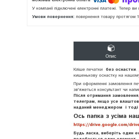
У компанії підключені електронні платежі. Тепер в
повернення товару протягом 
Опис
Кліше печатки
без оснастки
.
кишенькову оснастку на нашом
При оформленні замовлення печа
зв'яжеться консультант чи нап
Після отримання замовлення,
телеграм, якщо усе влаштову
наданий менеджером і тоді в
Ось папка з усіма на
https://drive.google.com/dr
Будь ласка, виберіть один е