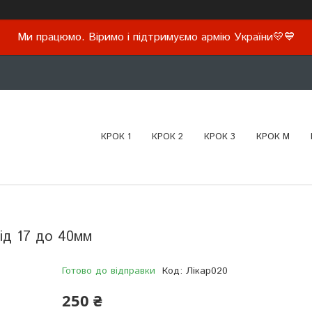
Ми працюмо. Віримо і підтримуємо армію України💛💙
КРОК 1
КРОК 2
КРОК 3
КРОК М
від 17 до 40мм
Готово до відправки
Код:
Лікар020
250 ₴