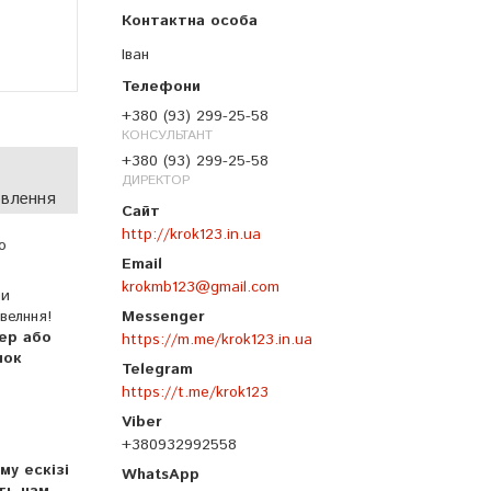
Іван
+380 (93) 299-25-58
КОНСУЛЬТАНТ
+380 (93) 299-25-58
ДИРЕКТОР
овлення
http://krok123.in.ua
о
krokmb123@gmail.com
ми
велння!
бер або
https://m.me/krok123.in.ua
нок
https://t.me/krok123
+380932992558
му ескізі