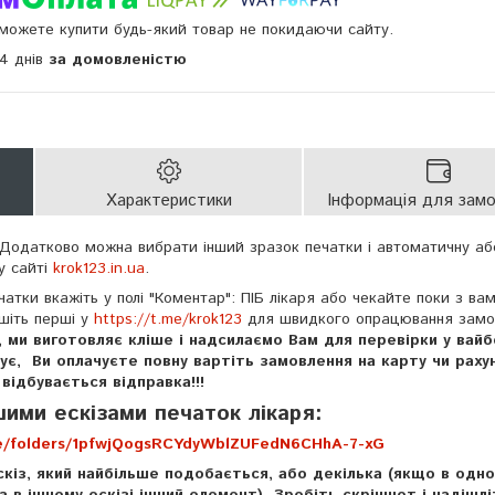
и можете купити будь-який товар не покидаючи сайту.
14 днів
за домовленістю
Характеристики
Інформація для зам
 Додатково можна вибрати інший зразок печатки і автоматичну аб
у сайті
krok123.in.ua
.
тки вкажіть у полі "Коментар": ПІБ лікаря або чекайте поки з ва
ишіть перші у
https://t.me/krok123
для швидкого опрацювання замо
 ми виготовляє кліше і надсилаємо Вам для перевірки у вай
є, Ви оплачуєте повну вартіть замовлення на карту чи раху
ідбувається відправка!!!
шими ескізами печаток лікаря:
ive/folders/1pfwjQogsRCYdyWblZUFedN6CHhA-7-xG
скіз, який найбільше подобається, або декілька (якщо в одно