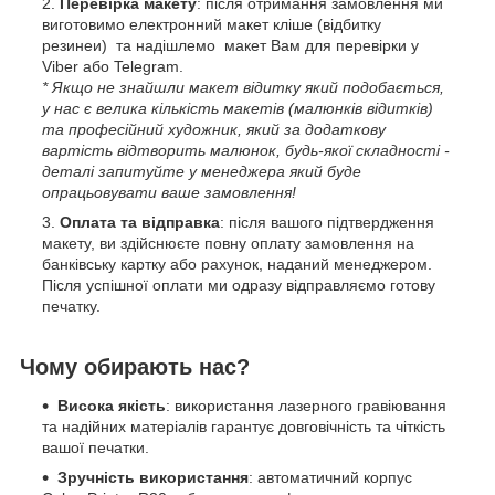
Перевірка макету
: після отримання замовлення ми
виготовимо електронний макет кліше (відбитку
резинеи) та надішлемо макет Вам для перевірки у
Viber або Telegram.
* Якщо не знайшли макет відитку який подобається,
у нас є велика кількість макетів (малюнків відитків)
та професійний художник, який за додаткову
вартість відтворить малюнок, будь-якої складності -
деталі запитуйте у менеджера який буде
опрацьовувати ваше замовлення!
Оплата та відправка
: після вашого підтвердження
макету, ви здійснюєте повну оплату замовлення на
банківську картку або рахунок, наданий менеджером.
Після успішної оплати ми одразу відправляємо готову
печатку.
Чому обирають нас?
Висока якість
: використання лазерного гравіювання
та надійних матеріалів гарантує довговічність та чіткість
вашої печатки.
Зручність використання
: автоматичний корпус