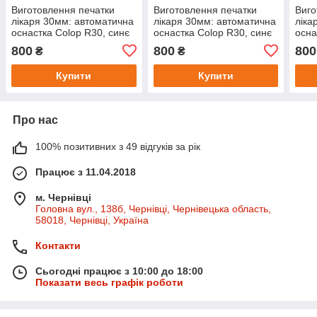
Виготовлення печатки
Виготовлення печатки
Виго
лікаря 30мм: автоматична
лікаря 30мм: автоматична
ліка
оснастка Colop R30, синє
оснастка Colop R30, синє
осна
чорнило
чорнило
чорн
800
800
800
₴
₴
Купити
Купити
Про нас
100% позитивних з 49 відгуків за рік
Працює з 11.04.2018
м. Чернівці
Головна вул., 138б, Чернівці, Чернівецька область,
58018, Чернівці, Україна
Контакти
Сьогодні працює з 10:00 до 18:00
Показати весь графік роботи