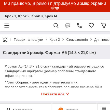
Ми працюмо. Віримо і підтримуємо армію України
💛💙
Крок 1, Крок 2, Крок 3, Крок M
Товари та послуги
Крок 2
Стоматологія
Для інозе
Стандартний розмір. Формат А5 (14,8 × 21,0 см)
Формат А5 (14,8 × 21,0 см) - стандартный размер тетради со
стандартным шрифтом (размер половины стандартного
офисного листа).
* Этот сборник имеет идентичные тесты и их
последовательность как в сборнике большого размера А4 и
отличается только меньшим размером бумаги, меньшим
Показати все
размером шрифта и в два раза дешевле!
Сортування
0
Фільтри