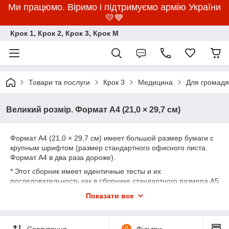
Ми працюмо. Віримо і підтримуємо армію України
💛💙
Крок 1, Крок 2, Крок 3, Крок M
Товари та послуги
Крок 3
Медицина
Для громадян
Великий розмір. Формат А4 (21,0 × 29,7 см)
Формат А4 (21,0 × 29,7 см) имеет большой размер бумаги с
крупным шрифтом (размер стандартного офисного листа.
Формат А4 в два раза дороже).
* Этот сборник имеет идентичные тесты и их
последовательность как в сборнике стандартного размера А5
и отличается только большим размером бумаги, большим
Показати все
размером шрифта и в два раза дороже!
Сортування
0
Фільтри